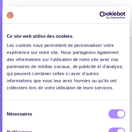
Menu
Ce site web utilise des cookies.
Les cookies nous permettent de personnaliser votre
expérience sur notre site. Nous partageons également
Digiforma Veille
des informations sur l'utilisation de notre site avec nos
partenaires de médias sociaux, de publicité et d'analyse,
qui peuvent combiner celles-ci avec d'autres
Le service de veille gratuit à destination des
informations que vous leur avez fournies ou qu'ils ont
professionnels de la formation.
collectées lors de votre utilisation de leurs services.
Sélection
Sélectionnez les thèmes sur lesquels vous
Nécessaires
du
souhaitez faire de la veille
consentement
Recevez une newsletter avec les articles les plus